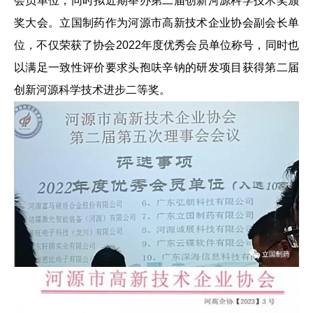
会员单位，同时拟近期举办第二届创新河源科学技术奖颁
奖大会。立国制药作为河源市高新技术企业协会副会长单
走进立
新闻动
产品与
研发与
人才发
联系我
国
态
服务
质量
展
们
位，不仅荣获了协会2022年度优秀会员单位称号，同时也
以满足一致性评价要求头孢呋辛钠的研发项目获得第二届
立国简介
公司新闻
产品中心
质量体系
人才理念
联系方式
创新河源科学技术进步二等奖。
企业文化
行业动态
客户服务
资质认证
人才招聘
留言反馈
发展历程
政策法规
研发中心
可持续发
信息公开
展